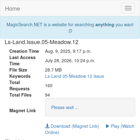
Home
Toggl
naviga
MagicSearch.NET is a website for searching
anything
you want
:D
Ls-Land.Issue.05-Meadow.12
Creation Time
Aug. 9, 2025, 9:17 p.m.
Last Access
July 28, 2026, 10:24 p.m.
Time
File Size
28.7 MB
Keywords
Ls-Land
05-Meadow
12
Issue
Total
160
Requests
Total Files
94
Please wait ...
Magnet Link
Download (Magnet Link)
Play (Watch
Online)