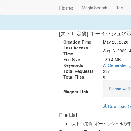
Home
Magic Search
Top
[大トロ定食] ボーイッシュ水泳部
Creation Time
May 23, 2026, 
Last Access
Aug. 6, 2026, 
Time
File Size
130.4 MB
Keywords
AI
Generated
Total Requests
237
Total Files
0
Please wait 
Magnet Link
Download (M
File List
[大トロ定食] ボーイッシュ水泳部お姉さ