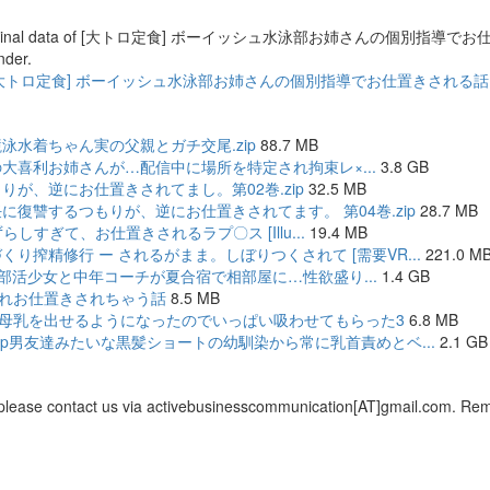
 file or original data of [大トロ定食] ボーイッシュ水泳部お姉さんの個別指導でお仕
nder.
rent file of [大トロ定食] ボーイッシュ水泳部お姉さんの個別指導でお仕置きされる話 [AI
競泳水着ちゃん実の父親とガチ交尾.zip
88.7 MB
で大人気の大喜利お姉さんが…配信中に場所を特定され拘束レ×...
3.8 GB
りが、逆にお仕置きされてまし。第02巻.zip
32.5 MB
担任に復讐するつもりが、逆にお仕置きされてます。 第04巻.zip
28.7 MB
いたずらしすぎて、お仕置きされるラプ〇ス [Illu...
19.4 MB
くり搾精修行 ー されるがまま。しぼりつくされて [需要VR...
221.0 M
ーイッシュ部活少女と中年コーチが夏合宿で相部屋に…性欲盛り...
1.4 GB
られお仕置きされちゃう話
8.5 MB
染が母乳を出せるようになったのでいっぱい吸わせてもらった3
6.8 MB
逆3p男友達みたいな黒髪ショートの幼馴染から常に乳首責めとベ...
2.1 GB
, please contact us via activebusinesscommunication[AT]gmail.com. Remem