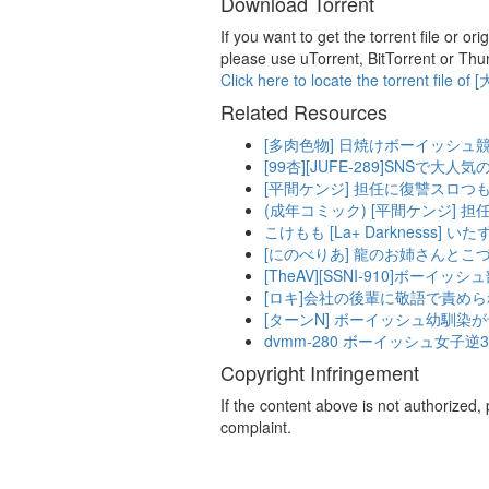
Download Torrent
If you want to get the torrent
please use uTorrent, BitTorrent or Thu
Click here to locate the tor
Related Resources
[多肉色物] 日焼けボーイッシュ
[99杏][JUFE-289]SNS
[平間ケンジ] 担任に復讐スロつも
(成年コミック) [平間ケンジ] 
こけもも [La+ Darknesss] 
[にのべりあ] 龍のお姉さんとこづ
[TheAV][SSNI-910]ボ
[ロキ]会社の後輩に敬語で責め
[ターンN] ボーイッシュ幼馴
dvmm-280 ボーイッシュ女子
Copyright Infringement
If the content above is not authorized
complaint.