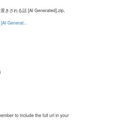
置きされる話 [AI Generated].zip,
 Generat...
B
ber to include the full url in your